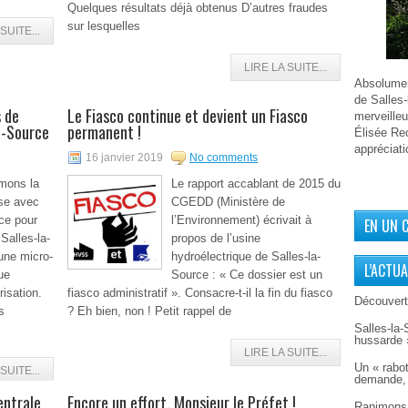
Quelques résultats déjà obtenus D’autres fraudes
sur lesquelles
SUITE...
LIRE LA SUITE...
Absolument
de Salles-
s de
Le Fiasco continue et devient un Fiasco
merveilleu
a-Source
permanent !
Élisée Rec
appréciati
16 janvier 2019
No comments
mons la
Le rapport accablant de 2015 du
ise avec
CGEDD (Ministère de
ce pour
l’Environnement) écrivait à
EN UN 
Salles-la-
propos de l’usine
une micro-
hydroélectrique de Salles-la-
L’ACTUA
ue
Source : « Ce dossier est un
risation.
fiasco administratif ». Consacre-t-il la fin du fiasco
Découverte
s
? Eh bien, non ! Petit rappel de
Salles-la-
hussarde 
LIRE LA SUITE...
Un « rabot
SUITE...
demande, 
entrale
Encore un effort, Monsieur le Préfet !
Ranimons 