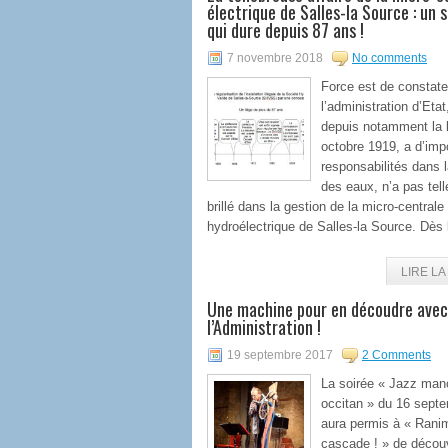
électrique de Salles-la Source : un 
qui dure depuis 87 ans !
7 novembre 2018
No comments
Force est de constate
l’administration d’Etat
depuis notamment la l
octobre 1919, a d’imp
responsabilités dans 
des eaux, n’a pas tel
brillé dans la gestion de la micro-centrale
hydroélectrique de Salles-la Source. Dès l
LIRE LA 
Une machine pour en découdre avec
l’Administration !
19 septembre 2017
2 Comments
La soirée « Jazz ma
occitan » du 16 sept
aura permis à « Rani
cascade ! » de découv