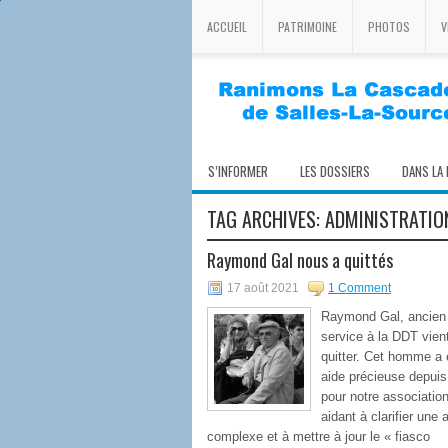
ACCUEIL
PATRIMOINE
PHOTOS
V
S’INFORMER
LES DOSSIERS
DANS LA
TAG ARCHIVES:
ADMINISTRATIO
Raymond Gal nous a quittés
17 août 2021
1 Comment
Raymond Gal, ancien
service à la DDT vien
quitter. Cet homme a 
aide précieuse depuis
pour notre associatio
aidant à clarifier une a
complexe et à mettre à jour le « fiasco