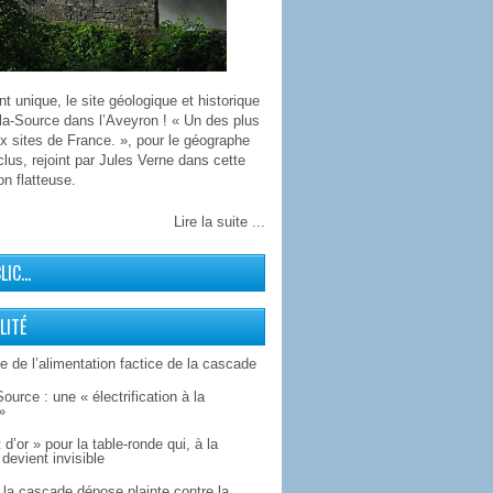
 unique, le site géologique et historique
la-Source dans l’Aveyron ! « Un des plus
x sites de France. », pour le géographe
lus, rejoint par Jules Verne dans cette
on flatteuse.
Lire la suite ...
CLIC…
LITÉ
 de l’alimentation factice de la cascade
Source : une « électrification à la
»
 d’or » pour la table-ronde qui, à la
devient invisible
la cascade dépose plainte contre la