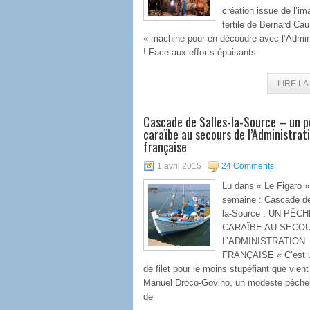
création issue de l’im
fertile de Bernard Cau
« machine pour en découdre avec l’Admini
! Face aux efforts épuisants
LIRE LA 
Cascade de Salles-la-Source – un 
caraïbe au secours de l’Administrat
française
1 avril 2015
24 Comments
Lu dans « Le Figaro »
semaine : Cascade de
la-Source : UN PÊC
CARAÏBE AU SECO
L’ADMINISTRATION
FRANÇAISE « C’est 
de filet pour le moins stupéfiant que vient
Manuel Droco-Govino, un modeste pêcheur
de