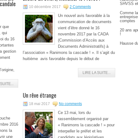
scandale
SHVSS et
10 décembre 2017
2 Comments
Comme la
Un nouvel avis favorable à la
entreprise
comptes
communication de documents
r que
vient d’être donné le 16
20 ans apr
, qui
novembre 2017 par la CADA
!
oi du 16
(Commission d’Accès aux
Hausse du
ortantes
Documents Administratifs) à
la gestion
l’association « Ranimons la cascade ! ». Il s’agit du
lement
huitième avis favorable depuis le début de
’origine,
LIRE LA SUITE...
SUITE...
Un rêve étrange
18 mai 2017
No comments
Ce 13 mai, lors du
nouche
rassemblement organisé par
embre 2016
« Ranimons la cascade ! » pour
mons la
interpeller le préfet et les
rir une
candidats aux législatives,