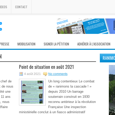
IDEOS
CONTACT
 PRESSE
MOBILISATION
SIGNER LA PÉTITION
ADHÉRER À L’ASSOCIATION
N
RANIMO
Point de situation en août 2021
4 août 2021
No comments
 chef de
Un long contentieux Le combat
t de nous
de « ranimons la cascade ! »
été une
depuis 2010 Un barrage
 11 ans
souterrain construit en 1930
n, nous
reconnu antérieur à la révolution
ffaire
Française Une inspection
ministérielle conclut à un fiasco administratif