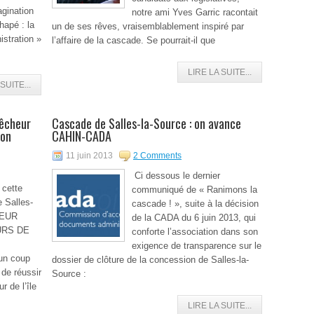
agination
notre ami Yves Garric racontait
hapé : la
un de ses rêves, vraisemblablement inspiré par
stration »
l’affaire de la cascade. Se pourrait-il que
LIRE LA SUITE...
SUITE...
pêcheur
Cascade de Salles-la-Source : on avance
ion
CAHIN-CADA
11 juin 2013
2 Comments
Ci dessous le dernier
 cette
communiqué de « Ranimons la
 Salles-
cascade ! », suite à la décision
HEUR
de la CADA du 6 juin 2013, qui
URS DE
conforte l’association dans son
exigence de transparence sur le
un coup
dossier de clôture de la concession de Salles-la-
 de réussir
Source :
 de l’île
LIRE LA SUITE...