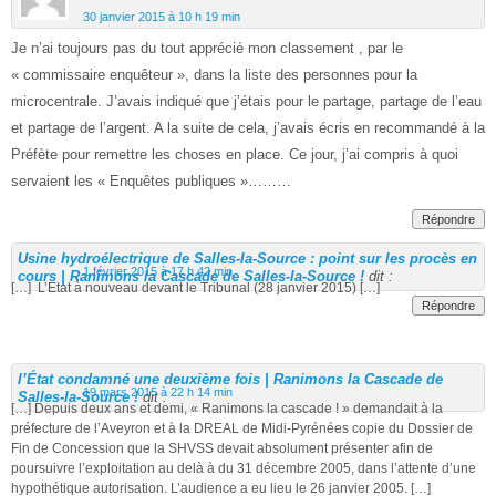
30 janvier 2015 à 10 h 19 min
Je n’ai toujours pas du tout apprécié mon classement , par le
« commissaire enquêteur », dans la liste des personnes pour la
microcentrale. J’avais indiqué que j’étais pour le partage, partage de l’eau
et partage de l’argent. A la suite de cela, j’avais écris en recommandé à la
Préfète pour remettre les choses en place. Ce jour, j’ai compris à quoi
servaient les « Enquêtes publiques »………
Répondre
Usine hydroélectrique de Salles-la-Source : point sur les procès en
1 février 2015 à 17 h 42 min
cours | Ranimons la Cascade de Salles-la-Source !
dit :
[…] L’Etat à nouveau devant le Tribunal (28 janvier 2015) […]
Répondre
l’État condamné une deuxième fois | Ranimons la Cascade de
19 mars 2015 à 22 h 14 min
Salles-la-Source !
dit :
[…] Depuis deux ans et demi, « Ranimons la cascade ! » demandait à la
préfecture de l’Aveyron et à la DREAL de Midi-Pyrénées copie du Dossier de
Fin de Concession que la SHVSS devait absolument présenter afin de
poursuivre l’exploitation au delà à du 31 décembre 2005, dans l’attente d’une
hypothétique autorisation. L’audience a eu lieu le 26 janvier 2005. […]