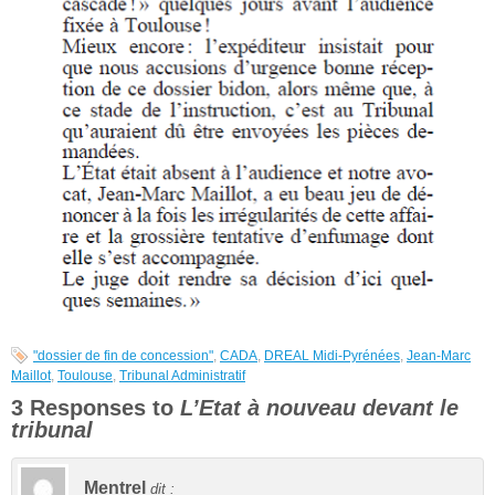
"dossier de fin de concession"
,
CADA
,
DREAL Midi-Pyrénées
,
Jean-Marc
Maillot
,
Toulouse
,
Tribunal Administratif
3 Responses to
L’Etat à nouveau devant le
tribunal
Mentrel
dit :