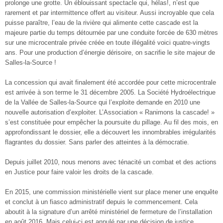
prolonge une grotte. Un éblouissant spectacle qui, hélas!, n’est que
rarement et par intermittence offert au visiteur. Aussi incroyable que cela
puisse paraître, l’eau de la rivière qui alimente cette cascade est la
majeure partie du temps détournée par une conduite forcée de 630 mètres
sur une microcentrale privée créée en toute illégalité voici quatre-vingts
ans. Pour une production d’énergie dérisoire, on sacrifie le site majeur de
Salles-la-Source !
La concession qui avait finalement été accordée pour cette microcentrale
est arrivée à son terme le 31 décembre 2005. La Société Hydroélectrique
de la Vallée de Salles-la-Source qui l’exploite demande en 2010 une
nouvelle autorisation d’exploiter. L’Association « Ranimons la cascade! »
s’est constituée pour empêcher la poursuite du pillage. Au fil des mois, en
approfondissant le dossier, elle a découvert les innombrables irrégularités
flagrantes du dossier. Sans parler des atteintes à la démocratie.
Depuis juillet 2010, nous menons avec ténacité un combat et des actions
en Justice pour faire valoir les droits de la cascade.
En 2015, une commission ministérielle vient sur place mener une enquête
et conclut à un fiasco administratif depuis le commencement. Cela
aboutit à la signature d’un arrêté ministériel de fermeture de l’installation
en août 2016. Mais celui-ci est annulé par une décision de justice