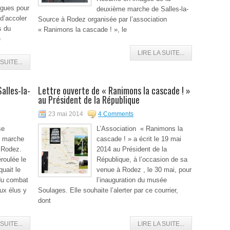
gues pour
deuxième marche de Salles-la-
 d’accoler
Source à Rodez organisée par l’association
s du
« Ranimons la cascade ! », le
e
LIRE LA SUITE...
SUITE...
alles-la-
Lettre ouverte de « Ranimons la cascade ! »
au Président de la République
23 mai 2014
4 Comments
se
L’Association « Ranimons la
e marche
cascade ! » a écrit le 19 mai
 Rodez.
2014 au Président de la
roulée le
République, à l’occasion de sa
quait le
venue à Rodez , le 30 mai, pour
 du combat
l’inauguration du musée
ux élus y
Soulages. Elle souhaite l’alerter par ce courrier,
dont
SUITE...
LIRE LA SUITE...