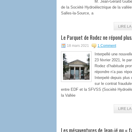
M. Jean-Gérard Guiber
de la Société Hydroélectrique de la vallée
Salles-la-Source, a
LIRE LA 
Le Parquet de Rodez ne répond plu
18 mars 2021
1 Comment
Interpellé une nouvelle
23 février 2021, le pa
Rodez d’habitude pro
répondre n’a pas répo
Interpelé depuis plus
sur le contrat fraudul
entre EDF et la SFVSS (Société Hydroéle
la Vallée
LIRE LA 
Les mésaventures de Jean-jé ou « f