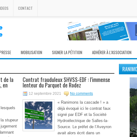
IDEOS
CONTACT
 PRESSE
MOBILISATION
SIGNER LA PÉTITION
ADHÉRER À L’ASSOCIATION
RANIMO
t de la
Contrat frauduleux SHVSS-EDF : l’immense
, en
lenteur du Parquet de Rodez
12 septembre 2021
No comments
« Ranimons la cascade ! » a
 lesquels
déjà évoqué ici le contrat faux
s
signé par EDF et la Société
 la stupeur
Hydroélectrique de Salles-la-
e jugement
Source. Le préfet de l’Aveyron
damnant
avait alors écrit dans un