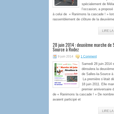
spécialement de Méla
l’occasion, a proposé
à celui de « Ranimons la cascade ! » lor
rassemblement de clôture de la deuxièm
LIRE LA 
28 juin 2014 : deuxième marche de S
Source à Rodez
9 juin 2014
1 Comment
Samedi 28 juin 2014 
déroulera la deuxièm
de Salles-la-Source à
La première s’était dé
18 juin 2011. Elle mar
premier anniversaire
de « Ranimons la cascade ! » De nombre
avaient participé et
LIRE LA 