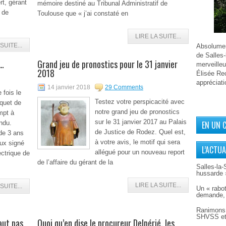
t, gérant
mémoire destiné au Tribunal Administratif de
 de
Toulouse que « j’ai constaté en
LIRE LA SUITE...
SUITE...
Absolument
de Salles-
s…
Grand jeu de pronostics pour le 31 janvier
merveilleu
2018
Élisée Rec
appréciati
14 janvier 2018
29 Comments
 fois le
Testez votre perspicacité avec
rquet de
notre grand jeu de pronostics
mpt à
sur le 31 janvier 2017 au Palais
ndu.
EN UN 
de Justice de Rodez. Quel est,
 de 3 ans
à votre avis, le motif qui sera
eux signé
L’ACTUA
allégué pour un nouveau report
ctrique de
de l’affaire du gérant de la
Salles-la-
hussarde 
LIRE LA SUITE...
SUITE...
Un « rabot
demande, 
Ranimons 
SHVSS et
aut pas
Quoi qu’en dise le procureur Delpérié, les