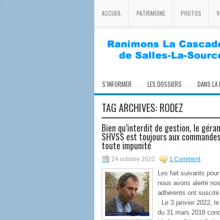
ACCUEIL
PATRIMOINE
PHOTOS
V
S’INFORMER
LES DOSSIERS
DANS LA
TAG ARCHIVES:
RODEZ
Bien qu’interdit de gestion, le géran
SHVSS est toujours aux commandes
toute impunité
24 octobre 2022
1 Comment
Les fait suivants pour
nous avons alerté no
adhérents ont suscité
: Le 3 janvier 2022, l
du 31 mars 2018 con