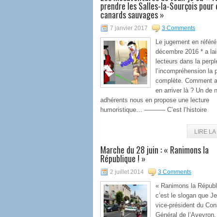
prendre les Salles-la-Sourçois pour 
canards sauvages »
7 janvier 2017
3 Comments
Le jugement en référé
décembre 2016 * a la
lecteurs dans la perpl
l’incompréhension la 
complète. Comment a
en arriver là ? Un de 
adhérents nous en propose une lecture
humoristique… ———- C’est l’histoire
LIRE LA 
Marche du 28 juin : « Ranimons la
République ! »
2 juillet 2014
3 Comments
« Ranimons la Républ
c’est le slogan que Je
vice-président du Con
Général de l’Aveyron,