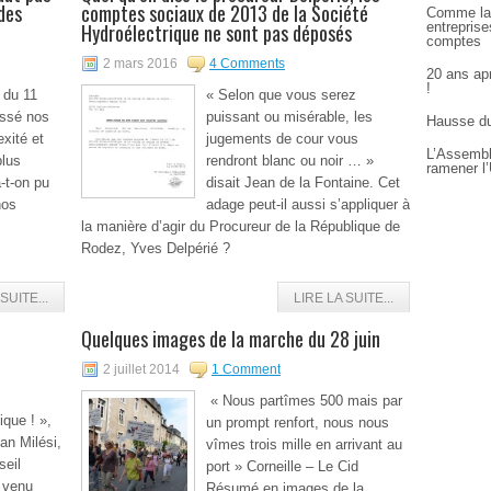
des
comptes sociaux de 2013 de la Société
Comme la
Hydroélectrique ne sont pas déposés
entreprise
comptes
2 mars 2016
4 Comments
20 ans apr
!
 du 11
« Selon que vous serez
issé nos
puissant ou misérable, les
Hausse du
exité et
jugements de cour vous
L’Assembl
plus
rendront blanc ou noir … »
ramener l’
-t-on pu
disait Jean de la Fontaine. Cet
nos
adage peut-il aussi s’appliquer à
la manière d’agir du Procureur de la République de
Rodez, Yves Delpérié ?
SUITE...
LIRE LA SUITE...
Quelques images de la marche du 28 juin
2 juillet 2014
1 Comment
« Nous partîmes 500 mais par
ique ! »,
un prompt renfort, nous nous
an Milési,
vîmes trois mille en arrivant au
seil
port » Corneille – Le Cid
 venu
Résumé en images de la