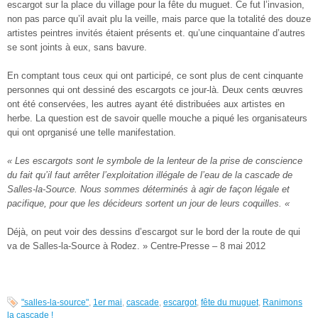
escargot sur la place du village pour la fête du muguet. Ce fut l’invasion,
non pas parce qu’il avait plu la veille, mais par­ce que la totalité des douze
artis­tes peintres invités étaient pré­sents et. qu’une cinquantaine d’autres
se sont joints à eux, sans bavure.
En comptant tous ceux qui ont participé, ce sont plus de cent cinquante
personnes qui ont dessiné des escargots ce jour-là. Deux cents œuvres
ont été conservées, les autres ayant été distribuées aux artistes en
herbe. La question est de savoir quelle mouche a piqué les orga­nisateurs
qui ont oprganisé une telle manifestation.
« Les escar­
gots
sont le symbole de la len­teur de la prise de conscience
du
fait
qu’il faut arrêter l’exploitation il
légale de l’eau de la cas­cade de
Salles-la-Source. Nous sommes
déterminés à
agir de fa­çon légale et
pacifique,
pour que les décideurs sortent un jour de leurs coquilles. «
Déjà, on peut voir des dessins d’escargot sur le bord der la rou­te de qui
va de Salles-la-Source à Rodez. » Centre-Presse – 8 mai 2012
"salles-la-source"
,
1er mai
,
cascade
,
escargot
,
fête du muguet
,
Ranimons
la cascade !