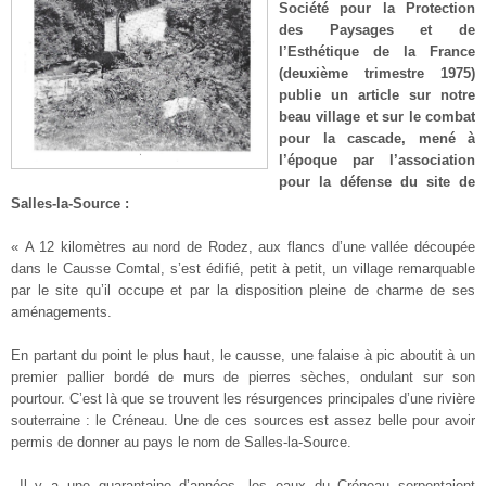
Société pour la Protection
des Paysages et de
l’Esthétique de la France
(deuxième trimestre 1975)
publie un article sur notre
beau village et sur le combat
pour la cascade, mené à
l’époque par l’association
pour la défense du site de
Salles-la-Source :
« A 12 kilomètres au nord de Rodez, aux flancs d’une vallée découpée
dans le Causse Comtal, s’est édifié, petit à petit, un village remarquable
par le site qu’il occupe et par la disposition pleine de charme de ses
aménagements.
En partant du point le plus haut, le causse, une falaise à pic aboutit à un
premier pallier bordé de murs de pierres sèches, ondulant sur son
pourtour. C’est là que se trouvent les résurgences principales d’une rivière
souterraine : le Créneau. Une de ces sources est assez belle pour avoir
permis de donner au pays le nom de Salles-la-Source.
Il y a une quarantaine d’années, les eaux du Créneau serpentaient