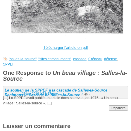
Télécharger l’article en pdf
"salles-la-source"
,
"sites et monuments"
,
cascade
,
Créneau
,
défense
,
SPPEF
One Response to
Un beau village : Salles-la-
Source
Le soutien de la SPPEF à la cascade de Salles-la-Source |
26 juin 2016 à 7 h 57 min
Ranimons la Cascade de Salles-la-Source !
dit :
[…] La SPPEF avait publié un article dans sa revue, en 1975 : « Un beau
village : Salles-la-source ». […]
Répondre
Laisser un commentaire