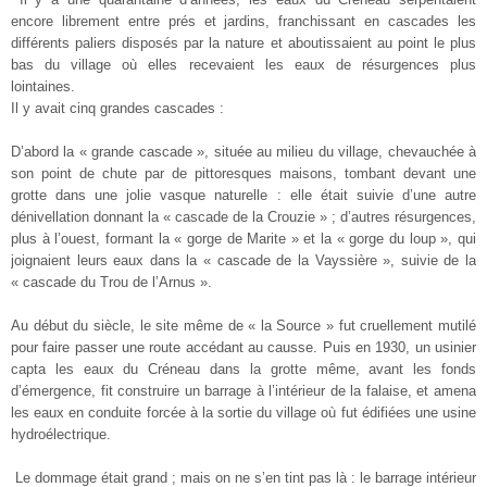
encore librement entre prés et jardins, franchissant en cascades les
différents paliers disposés par la nature et aboutissaient au point le plus
bas du village où elles recevaient les eaux de résurgences plus
lointaines.
Il y avait cinq grandes cascades :
D’abord la « grande cascade », située au milieu du village, chevauchée à
son point de chute par de pittoresques maisons, tombant devant une
grotte dans une jolie vasque naturelle : elle était suivie d’une autre
dénivellation donnant la « cascade de la Crouzie » ; d’autres résurgences,
plus à l’ouest, formant la « gorge de Marite » et la « gorge du loup », qui
joignaient leurs eaux dans la « cascade de la Vayssière », suivie de la
« cascade du Trou de l’Arnus ».
Au début du siècle, le site même de « la Source » fut cruellement mutilé
pour faire passer une route accédant au causse. Puis en 1930, un usinier
capta les eaux du Créneau dans la grotte même, avant les fonds
d’émergence, fit construire un barrage à l’intérieur de la falaise, et amena
les eaux en conduite forcée à la sortie du village où fut édifiées une usine
hydroélectrique.
Le dommage était grand ; mais on ne s’en tint pas là : le barrage intérieur