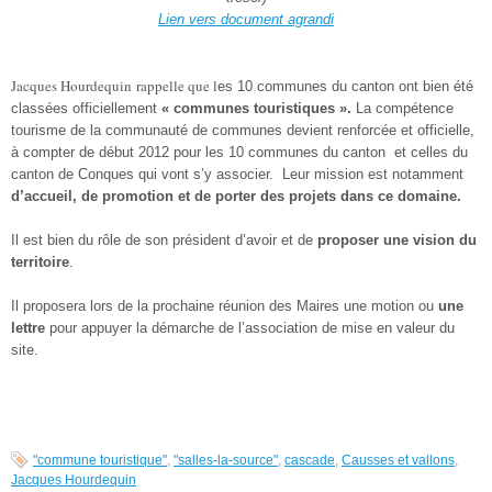
Lien vers document agrandi
Jacques Hourdequin rappelle que l
es 10 communes du canton ont bien été
classées officiellement
« communes touristiques ».
La compétence
tourisme de la communauté de communes devient renforcée et officielle,
à compter de début 2012 pour les 10 communes du canton et celles du
canton de Conques qui vont s’y associer. Leur mission est notamment
d’accueil, de promotion et de porter des projets dans ce domaine.
Il est bien du rôle de son président d’avoir et de
proposer une vision du
territoire
.
Il proposera lors de la prochaine réunion des Maires une motion ou
une
lettre
pour appuyer la démarche de l’association de mise en valeur du
site.
"commune touristique"
,
"salles-la-source"
,
cascade
,
Causses et vallons
,
Jacques Hourdequin