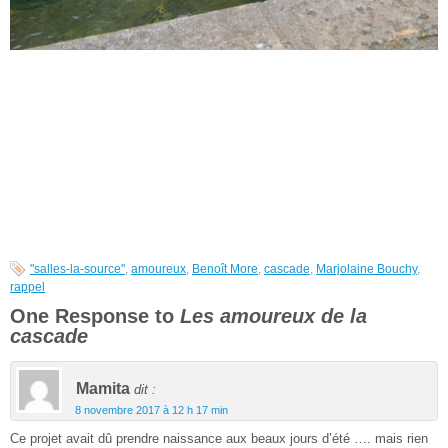
"salles-la-source"
,
amoureux
,
Benoît More
,
cascade
,
Marjolaine Bouchy
,
rappel
One Response to
Les amoureux de la
cascade
Mamita
dit :
8 novembre 2017 à 12 h 17 min
Ce projet avait dû prendre naissance aux beaux jours d’été …. mais rien