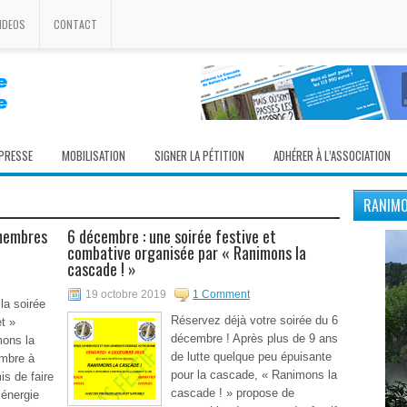
IDEOS
CONTACT
 PRESSE
MOBILISATION
SIGNER LA PÉTITION
ADHÉRER À L’ASSOCIATION
RANIMO
 membres
6 décembre : une soirée festive et
combative organisée par « Ranimons la
cascade ! »
19 octobre 2019
1 Comment
la soirée
Réservez déjà votre soirée du 6
t »
décembre ! Après plus de 9 ans
mons la
de lutte quelque peu épuisante
embre à
pour la cascade, « Ranimons la
is de faire
cascade ! » propose de
’énergie