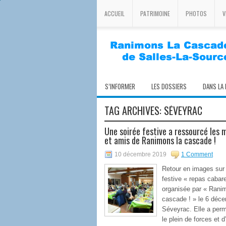
ACCUEIL
PATRIMOINE
PHOTOS
V
S’INFORMER
LES DOSSIERS
DANS LA
TAG ARCHIVES:
SÉVEYRAC
Une soirée festive a ressourcé les
et amis de Ranimons la cascade !
10 décembre 2019
1 Comment
Retour en images sur 
festive « repas cabare
organisée par « Rani
cascade ! » le 6 déc
Séveyrac. Elle a perm
le plein de forces et d