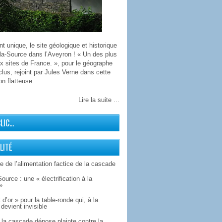
 unique, le site géologique et historique
la-Source dans l’Aveyron ! « Un des plus
x sites de France. », pour le géographe
lus, rejoint par Jules Verne dans cette
on flatteuse.
Lire la suite ...
CLIC…
LITÉ
 de l’alimentation factice de la cascade
Source : une « électrification à la
»
 d’or » pour la table-ronde qui, à la
devient invisible
la cascade dépose plainte contre la