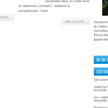
rassembler dans un cadre festif
-et néanmoins combatif !- adhérent et
sympathisants. Cette
SUITE...
LIRE LA SUITE...
Absolument
de Salles-
merveilleu
Élisée Rec
appréciati
EN UN 
L’ACTUA
Découverte
Salles-la-
hussarde 
Un « rabot
demande, 
Ranimons 