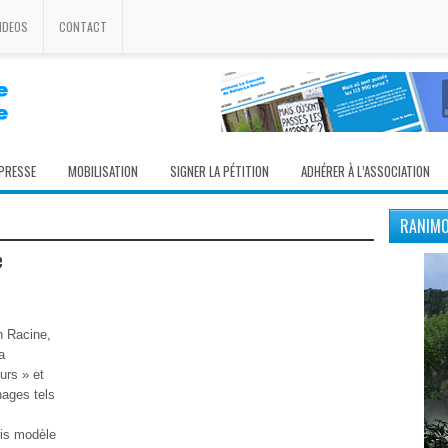
IDEOS
CONTACT
 PRESSE
MOBILISATION
SIGNER LA PÉTITION
ADHÉRER À L’ASSOCIATION
RANIMO
e
n Racine,
a
urs » et
nages tels
ris modèle