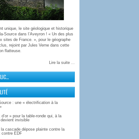
 unique, le site géologique et historique
la-Source dans l’Aveyron ! « Un des plus
x sites de France. », pour le géographe
lus, rejoint par Jules Verne dans cette
on flatteuse.
Lire la suite ...
CLIC…
LITÉ
Source : une « électrification à la
»
 d’or » pour la table-ronde qui, à la
devient invisible
la cascade dépose plainte contre la
 contre EDF