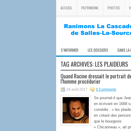
ACCUEIL
PATRIMOINE
PHOTOS
V
S’INFORMER
LES DOSSIERS
DANS LA
TAG ARCHIVES:
LES PLAIDEURS
Quand Racine dressait le portrait d
l’homme procédurier
24 août 2017
5 Comments
Se pourrait-il que Jea
en écrivant en 1668 s
comédie : « les plaide
en créant des person
que le bourgeois
« Chicanneau », ait p