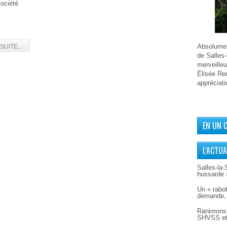
Société
Absolument
SUITE...
de Salles-
merveilleu
Élisée Rec
appréciati
EN UN 
L’ACTUA
Salles-la-
hussarde 
Un « rabot
demande, 
Ranimons 
SHVSS et